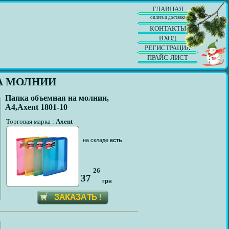
ГЛАВНАЯ
оплата и доставка
КОНТАКТЫ
ВХОД
РЕГИСТРАЦИЯ
ПРАЙС-ЛИСТ
А МОЛНИИ
Папка объемная на молнии,
А4,Axent 1801-10
Торговая марка :
Axent
на складе
есть
26
37
грн