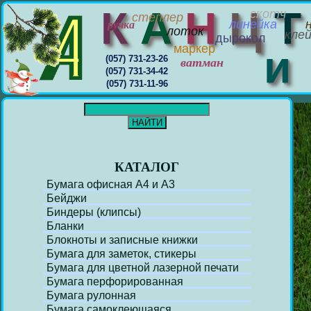
К
А
Н
Ц
скотч
степлер
линейка
ручка
лоток
кле
дырокол
маркер
(057) 731-23-26
ватман
(057) 731-34-42
(057) 731-11-96
КАТАЛОГ
Бумага офисная А4 и А3
Бейджи
Биндеры (клипсы)
Бланки
Блокноты и записные книжки
Бумага для заметок, стикеры
Бумага для цветной лазерной печати
Бумага перфорирoванная
Бумага рулонная
Бумага самоклеющаяся