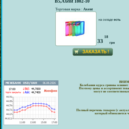
В5,Axent 1802-10
Торговая марка :
Axent
на складе
есть
18
33
грн
ВНИМ
Колебания курса гривны влияют 
Поэтому цены и ассортимент това
могут не соответствова
Полный перечень товаров (с актуа
который обновляется ч