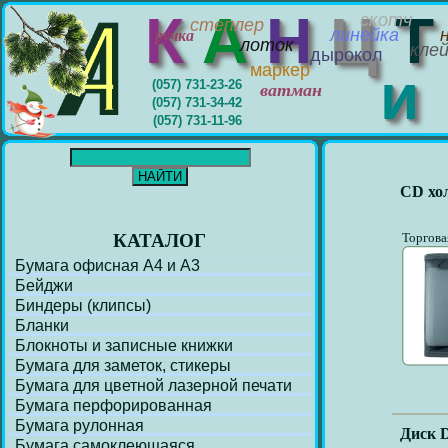
К
А
Н
Ц
скотч
степлер
линейка
ручка
лоток
кле
дырокол
маркер
(057) 731-23-26
ватман
(057) 731-34-42
(057) 731-11-96
CD хо
КАТАЛОГ
Торгова
Бумага офисная А4 и А3
Бейджи
Биндеры (клипсы)
Бланки
Блокноты и записные книжки
Бумага для заметок, стикеры
Бумага для цветной лазерной печати
Бумага перфорирoванная
Бумага рулонная
Диск D
Бумага самоклеющаяся