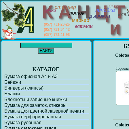
К
А
Н
Ц
скотч
степлер
линейка
ручка
лоток
кле
дырокол
маркер
(057) 731-23-26
ватман
(057) 731-34-42
(057) 731-11-96
Б
Colote
КАТАЛОГ
Торгова
Бумага офисная А4 и А3
Бейджи
Биндеры (клипсы)
Бланки
Блокноты и записные книжки
Бумага для заметок, стикеры
Бумага для цветной лазерной печати
Бумага перфорирoванная
Бумага рулонная
Colote
Бумага самоклеющаяся