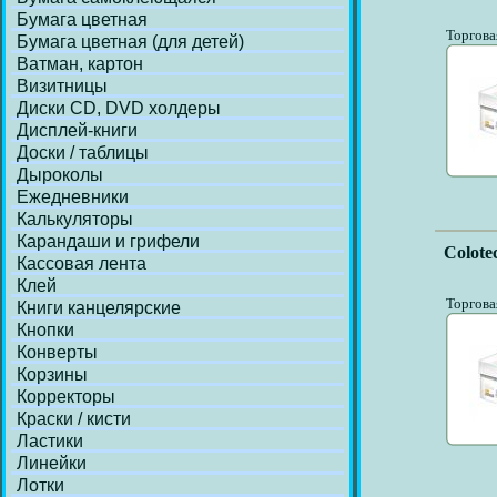
Бумага цветная
Торгова
Бумага цветная (для детей)
Ватман, картон
Визитницы
Диски СD, DVD холдеры
Дисплей-книги
Доски / таблицы
Дыроколы
Ежедневники
Калькуляторы
Карандаши и грифели
Colote
Кассовая лента
Клей
Торгова
Книги канцелярские
Кнопки
Конверты
Корзины
Корректоры
Краски / кисти
Ластики
Линейки
Лотки