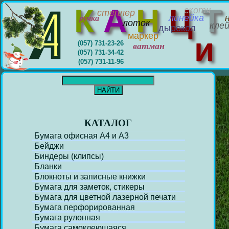
К
А
Н
Ц
скотч
степлер
линейка
ручка
лоток
кле
дырокол
маркер
(057) 731-23-26
ватман
(057) 731-34-42
(057) 731-11-96
КАТАЛОГ
Бумага офисная А4 и А3
Бейджи
Биндеры (клипсы)
Бланки
Блокноты и записные книжки
Бумага для заметок, стикеры
Бумага для цветной лазерной печати
Бумага перфорирoванная
Бумага рулонная
Бумага самоклеющаяся