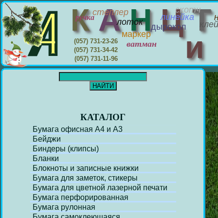
К
А
Н
Ц
скотч
степлер
линейка
ручка
лоток
кле
дырокол
маркер
(057) 731-23-26
ватман
(057) 731-34-42
(057) 731-11-96
КАТАЛОГ
Бумага офисная А4 и А3
Бейджи
Биндеры (клипсы)
Бланки
Блокноты и записные книжки
Бумага для заметок, стикеры
Бумага для цветной лазерной печати
Бумага перфорирoванная
Бумага рулонная
Бумага самоклеющаяся