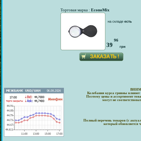
Торговая марка :
EconoMix
на складе
есть
96
39
грн
ВНИМ
Колебания курса гривны влияют 
Поэтому цены и ассортимент това
могут не соответствова
Полный перечень товаров (с актуа
который обновляется ч