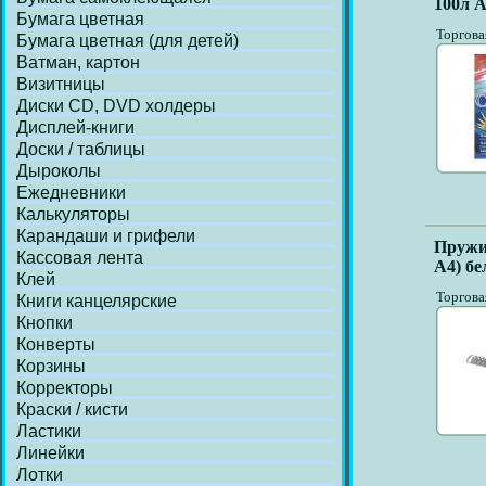
100л A
Бумага цветная
Торгова
Бумага цветная (для детей)
Ватман, картон
Визитницы
Диски СD, DVD холдеры
Дисплей-книги
Доски / таблицы
Дыроколы
Ежедневники
Калькуляторы
Карандаши и грифели
Пружи
Кассовая лента
А4) бе
Клей
Торгова
Книги канцелярские
Кнопки
Конверты
Корзины
Корректоры
Краски / кисти
Ластики
Линейки
Лотки