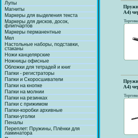
Лупы
Пружи
Магниты
А4) че
Маркеры для выделения текста
Торгова
Маркеры для дисков, досок,
флипчартов
Маркеры перманентные
Мел
Настольные наборы, подставки,
стаканы
Ножи канцелярские
Ножницы офисные
Обложки для тетрадей и книг
Папки - регистраторы
Папки и Скоросшиватели
Пружи
Папки на кнопке
А4) че
Папки на молнии
Торгова
Папки на резинках
Папки с прижимом
Папки-коробки архивные
Папки-уголки
Пеналы
Переплет: Пружины, Плёнки для
ламинатора