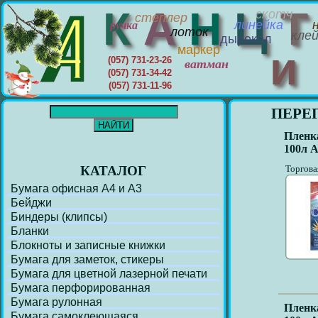
К
А
Н
Ц
скотч
степлер
линейка
ручка
лоток
кле
дырокол
маркер
(057) 731-23-26
ватман
(057) 731-34-42
(057) 731-11-96
ПЕРЕ
Пленка
100л A
КАТАЛОГ
Торгова
Бумага офисная А4 и А3
Бейджи
Биндеры (клипсы)
Бланки
Блокноты и записные книжки
Бумага для заметок, стикеры
Бумага для цветной лазерной печати
Бумага перфорирoванная
Бумага рулонная
Пленка
Бумага самоклеющаяся