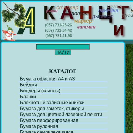
К
А
Н
Ц
скотч
степлер
линейка
ручка
лоток
кле
дырокол
маркер
(057) 731-23-26
ватман
(057) 731-34-42
(057) 731-11-96
КАТАЛОГ
Бумага офисная А4 и А3
Бейджи
Биндеры (клипсы)
Бланки
Блокноты и записные книжки
Бумага для заметок, стикеры
Бумага для цветной лазерной печати
Бумага перфорирoванная
Бумага рулонная
Бумага самоклеющаяся