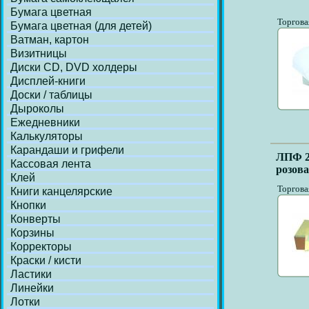
Бумага цветная
Торгова
Бумага цветная (для детей)
Ватман, картон
Визитницы
Диски СD, DVD холдеры
Дисплей-книги
Доски / таблицы
Дыроколы
Ежедневники
Калькуляторы
Карандаши и грифели
ЛПФ 24
Кассовая лента
розова
Клей
Торгова
Книги канцелярские
Кнопки
Конверты
Корзины
Корректоры
Краски / кисти
Ластики
Линейки
Лотки