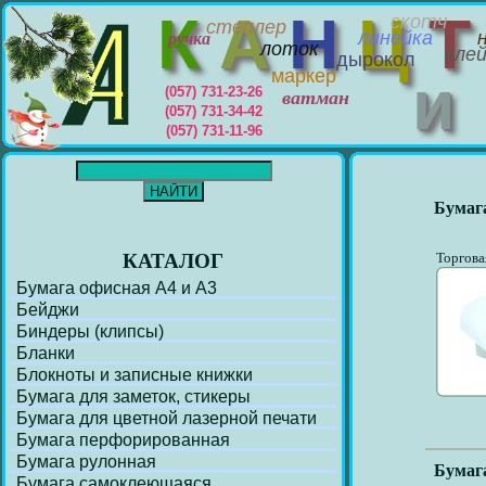
К
А
Н
Ц
скотч
степлер
линейка
ручка
лоток
кле
дырокол
маркер
(057) 731-23-26
ватман
(057) 731-34-42
(057) 731-11-96
Бумага
КАТАЛОГ
Торгова
Бумага офисная А4 и А3
Бейджи
Биндеры (клипсы)
Бланки
Блокноты и записные книжки
Бумага для заметок, стикеры
Бумага для цветной лазерной печати
Бумага перфорирoванная
Бумага рулонная
Бумага
Бумага самоклеющаяся