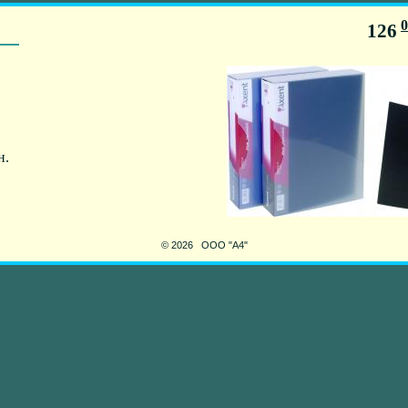
0
126
н.
© 2026 ООО "А4"