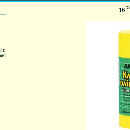
7
16
й и
яет