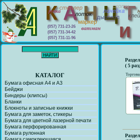
К
А
Н
Ц
скотч
степлер
линейка
ручка
лоток
кле
дырокол
маркер
(057) 731-23-26
ватман
(057) 731-34-42
(057) 731-11-96
Разде
( 5 ра
КАТАЛОГ
Торгова
Бумага офисная А4 и А3
Бейджи
Биндеры (клипсы)
Бланки
Блокноты и записные книжки
Бумага для заметок, стикеры
Бумага для цветной лазерной печати
Бумага перфорирoванная
Бумага рулонная
Разде
Бумага самоклеющаяся