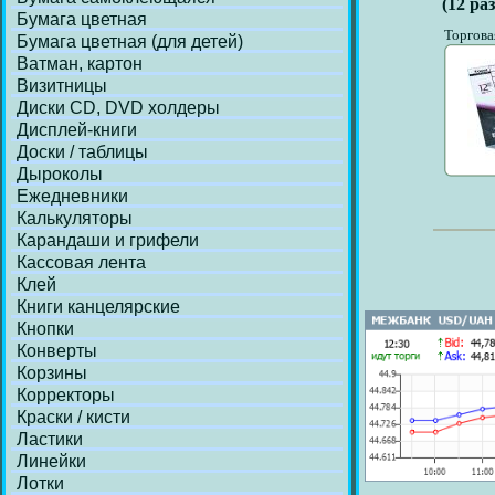
(12 ра
Бумага цветная
Торгова
Бумага цветная (для детей)
Ватман, картон
Визитницы
Диски СD, DVD холдеры
Дисплей-книги
Доски / таблицы
Дыроколы
Ежедневники
Калькуляторы
Карандаши и грифели
Кассовая лента
Клей
Книги канцелярские
Кнопки
Конверты
Корзины
Корректоры
Краски / кисти
Ластики
Линейки
Лотки