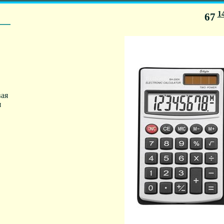
1
67
ая
я