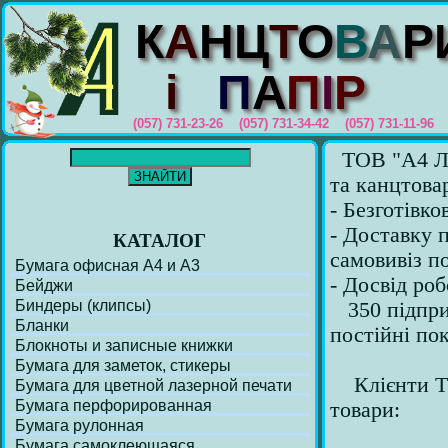
К
А
Н
Ц
Т
О
В
А
Р
i
П
А
П
I
Р
(057) 731-23-26 (057) 731-34-42 (057) 731-11-96
ТОВ "А4 ЛТД
та канцтова
- Безготівко
- Доставку 
КАТАЛОГ
самовивіз п
Бумага офисная А4 и А3
- Досвід роб
Бейджи
Биндеры (клипсы)
350 підприє
Бланки
постійні по
Блокноты и записные книжки
Бумага для заметок, стикеры
Клієнти ТО
Бумага для цветной лазерной печати
Бумага перфорирoванная
товари:
Бумага рулонная
Бумага самоклеющаяся