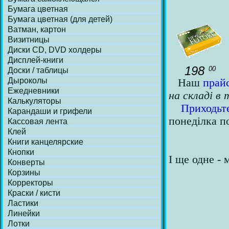
Бумага цветная
Бумага цветная (для детей)
Ватман, картон
Визитницы
Диски СD, DVD холдеры
Дисплей-книги
198
00
Доски / таблицы
Дыроколы
Наш
прай
Ежедневники
на складі в 
Калькуляторы
Приходьте
Карандаши и грифели
понеділка п
Кассовая лента
Клей
Книги канцелярские
Кнопки
І ще одне - 
Конверты
Корзины
Корректоры
Краски / кисти
Ластики
Линейки
Лотки