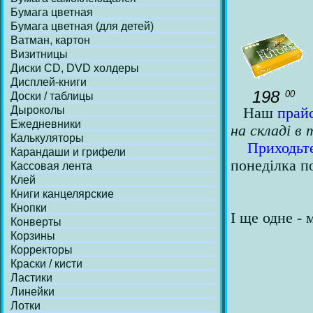
Бумага цветная
Бумага цветная (для детей)
Ватман, картон
Визитницы
Диски СD, DVD холдеры
Дисплей-книги
198
00
Доски / таблицы
Дыроколы
Наш
прай
Ежедневники
на складі в 
Калькуляторы
Приходьте
Карандаши и грифели
понеділка п
Кассовая лента
Клей
Книги канцелярские
Кнопки
І ще одне - 
Конверты
Корзины
Корректоры
Краски / кисти
Ластики
Линейки
Лотки