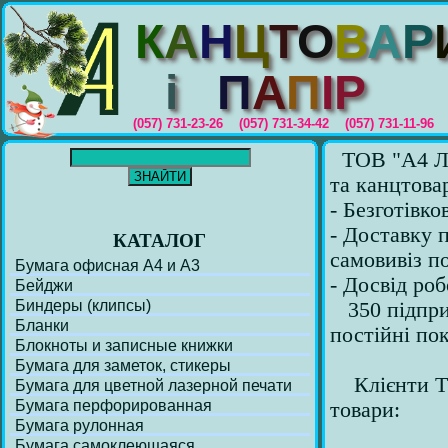
К
А
Н
Ц
Т
О
В
А
Р
i
П
А
П
I
Р
(057) 731-23-26 (057) 731-34-42 (057) 731-11-96
ТОВ "А4 ЛТД
та канцтова
- Безготівко
- Доставку 
КАТАЛОГ
самовивіз п
Бумага офисная А4 и А3
- Досвід роб
Бейджи
Биндеры (клипсы)
350 підприє
Бланки
постійні по
Блокноты и записные книжки
Бумага для заметок, стикеры
Клієнти ТО
Бумага для цветной лазерной печати
Бумага перфорирoванная
товари:
Бумага рулонная
Бумага самоклеющаяся