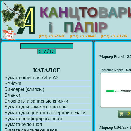
К
А
Н
Ц
Т
О
В
А
Р
i
П
А
П
I
Р
(057) 731-23-26 (057) 731-34-42 (057) 731-11-96
Маркер Board - 2
КАТАЛОГ
Торговая марка :
Ce
Бумага офисная А4 и А3
Бейджи
Биндеры (клипсы)
Бланки
Блокноты и записные книжки
Бумага для заметок, стикеры
Бумага для цветной лазерной печати
Бумага перфорирoванная
Бумага рулонная
Маркер CD-Pen - 
Бумага самоклеющаяся