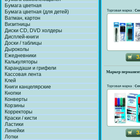
Бумага цветная
Торговая марка :
Ce
Бумага цветная (для детей)
Ватман, картон
Визитницы
Диски СD, DVD холдеры
Дисплей-книги
Доски / таблицы
Дыроколы
Ежедневники
Калькуляторы
Карандаши и грифели
Маркер перманент
Кассовая лента
Клей
Книги канцелярские
Торговая марка :
Ce
Кнопки
Конверты
Корзины
Корректоры
Краски / кисти
Ластики
Линейки
Лотки