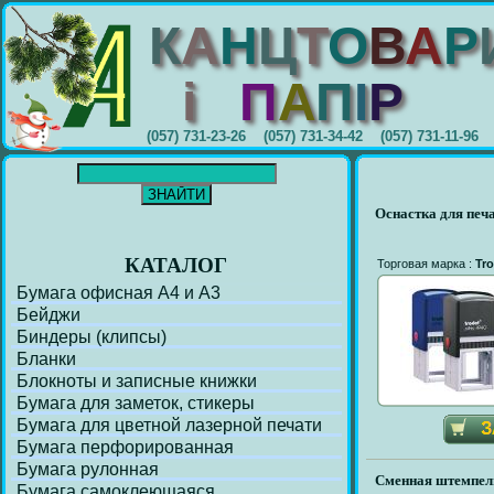
К
А
Н
Ц
Т
О
В
А
Р
i
П
А
П
I
Р
(057) 731-23-26 (057) 731-34-42 (057) 731-11-96
Оснастка для печ
КАТАЛОГ
Торговая марка :
Tro
Бумага офисная А4 и А3
Бейджи
Биндеры (клипсы)
Бланки
Блокноты и записные книжки
Бумага для заметок, стикеры
Бумага для цветной лазерной печати
Бумага перфорирoванная
Бумага рулонная
Сменная штемпел
Бумага самоклеющаяся