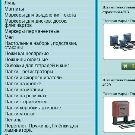
Лупы
Штамп текстовый
Магниты
строчный 4913
Маркеры для выделения текста
Маркеры для дисков, досок,
Торговая марка :
Tro
флипчартов
Маркеры перманентные
Мел
Настольные наборы, подставки,
стаканы
Ножи канцелярские
Ножницы офисные
Обложки для тетрадей и книг
Папки - регистраторы
Папки и Скоросшиватели
Штамп текстовый 
Папки на кнопке
4929
Папки на молнии
Торговая марка :
Tro
Папки на резинках
Папки с прижимом
Папки-коробки архивные
Папки-уголки
Пеналы
Переплет: Пружины, Плёнки для
ламинатора