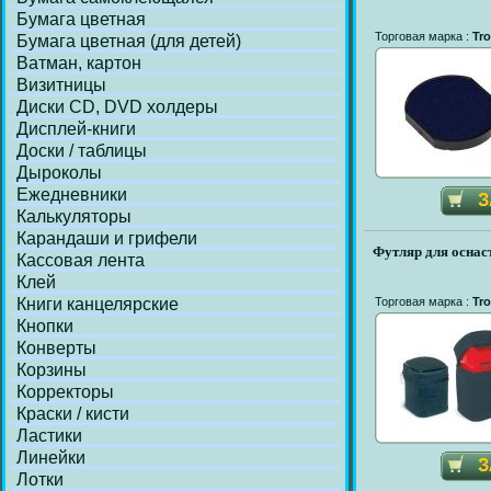
Бумага цветная
Торговая марка :
Tro
Бумага цветная (для детей)
Ватман, картон
Визитницы
Диски СD, DVD холдеры
Дисплей-книги
Доски / таблицы
Дыроколы
Ежедневники
Калькуляторы
Карандаши и грифели
Футляр для оснаст
Кассовая лента
Клей
Книги канцелярские
Торговая марка :
Tro
Кнопки
Конверты
Корзины
Корректоры
Краски / кисти
Ластики
Линейки
Лотки